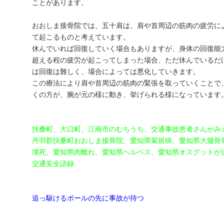
ことがあります。
おおしま接骨院では、五十肩は、肩や首周辺の筋肉の疲労に
て起こるものと考えています。
休んでいれば回復していく場合もありますが、身体の回復能
超える程の疲労が起こってしまった場合、ただ休んでいるだ
は回復は難しく、場合によっては悪化していきます。
この療法により肩や首周辺の筋肉の緊張を取っていくことで
くの方が、腕が元の様に動き、挙げられる様になっています
扶桑町、大口町、江南市のむちうち、交通事故患者さんがみ
丹羽郡扶桑町おおしま接骨院、愛知県紫斑病、愛知県大腿骨
壊死、愛知県肉離れ、愛知県ヘルペス、愛知県オスグットが
交通安全語録
追っ駆けるボールの先に事故が待つ