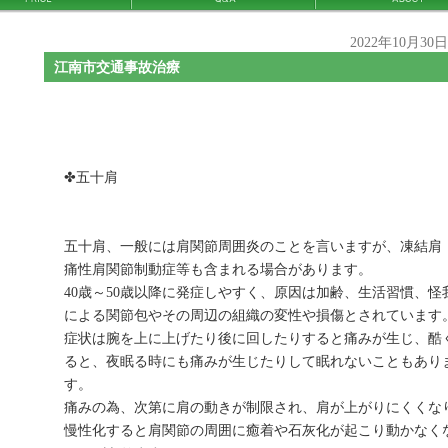
2022年10月30
江南市交通事故治療
✤五十肩
五十肩、一般には肩関節周囲炎のことを言いますが、凍結肩
痛性肩関節制動症等も含まれる場合があります。
40歳～50歳以降に発症しやすく、原因は加齢、生活習慣、怪
による関節包やその周辺の組織の変性や損傷とされています
症状は腕を上に上げたり後に回したりすると痛みが生じ、酷
ると、夜眠る時にも痛みが生じたりして眠れないこともあり
す。
痛みの為、次第に肩の動きが制限され、肩が上がりにくくな
慢性化すると肩関節の周囲に癒着や石灰化が起こり動かなく