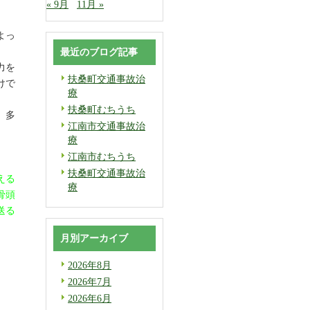
« 9月
11月 »
よっ
最近のブログ記事
力を
扶桑町交通事故治
けで
療
扶桑町むちうち
、多
江南市交通事故治
。
療
江南市むちうち
扶桑町交通事故治
える
療
骨頭
送る
月別アーカイブ
2026年8月
2026年7月
2026年6月