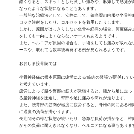
酷くなると、ズキッ！とした激しい痛みや、麻痺して感覚が
なったような状態になることもあります。
一般的な治療法として、安静にして、鎮痛薬の内服や坐骨神
ロック注射をしたり、コルセットを着用したりします。
しかし、原因がはっきりしない坐骨神経痛の場合、何度痛み
をしても一向によくならないケースもあるようです。
また、ヘルニアが原因の場合も、手術をしても痛みが取れな
ースや、取れても数年後再発する例が見られるようです。
おおしま接骨院では
坐骨神経痛の根本原因は疲労による'筋肉の緊張'が関係して
と考えています。
疲労によって腰や臀部の筋肉が緊張すると、腰から足に走っ
る坐骨神経を圧迫し、臀部や足に痛みや痺れが走ります。
また、腰背部の筋肉が極度に疲労すると、脊椎の間にある椎
に過度の負荷が掛かります。
長期間その様な状態が続いたり、急激な負荷が掛かると、椎
がその負荷に耐えきれなくなり、ヘルニアになる事もありま