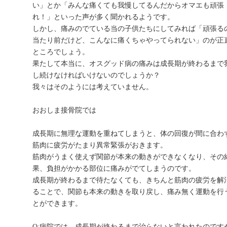
い」とか「みんな痛くても我慢してるんだからオマエも頑張
れ！」といった声が多く聞かれるようです。
しかし、痛みのでている当の子供たちにしてみれば「頑張る
当たり前だけど、こんなに痛くちゃやってられない」のが正
ところでしょう。
果たして本当に、オスグッド病の痛みは成長期が終わるまで
し続けなければいけないのでしょうか？
我々はそのようには考えていません。
おおしま接骨院では
成長期に無理な運動を重ねてしまうと、体の回復が間に合わ
筋肉に疲労がたまり異常緊張がおきます。
筋肉がうまく使えず関節が本来の動きができなくなり、その
果、負担がかかる部位に痛みがでてしまうのです。
成長期が終わるまで待たなくても、きちんと筋肉の疲労を解
ることで、関節も本来の動きを取り戻し、痛み無く運動を行
とができます。
Q:病院では、成長期が終わるまで治らないと言われたのです