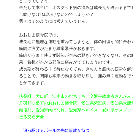
ところでしょう。
果たして本当に、オスグッド病の痛みは成長期が終わるまで
し続けなければいけないのでしょうか？
我々はそのようには考えていません。
おおしま接骨院では、
成長期に無理な運動を重ねてしまうと、体の回復が間に合わ
筋肉に疲労がたまり異常緊張がおきます。
筋肉がうまく使えず関節が本来の動きができなくなり、その
果、負担がかかる部位に痛みがでてしまうのです。
成長期が終わるまで待たなくても、きちんと筋肉の疲労を解
ることで、関節も本来の動きを取り戻し、痛み無く運動を行
とができます。
扶桑町、大口町、江南市のむちうち、交通事故患者さんがみ
丹羽郡扶桑町のおおしま接骨院、愛知県紫斑病、愛知県大腿
頭壊死、愛知県肉ばなれ、愛知県ヘルペス、愛知県オスグッ
送る交通安全
追っ駆けるボールの先に事故が待つ