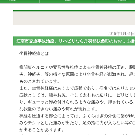
2016年1月31
江南市交通事故治療、リハビリなら丹羽郡扶桑町のおおしま接
坐骨神経痛とは
椎間板ヘルニアや変形性脊椎症による坐骨神経根の圧迫、股
炎、神経炎、等の様々な原因により坐骨神経が刺激され、起
ものとされています。
また、坐骨神経痛はあくまで症状であり、病名ではありませ
症状としては、腰やお尻、そして太ももの辺りに、ピリピリ
り、ギューッと締め付けられるような痛みや、押されている
な我慢のできない痛みや痺れが現れます。
神経を圧迫する部位によっては、ふくらはぎの外側に歯がゆ
みやチクッとした痛みが出たり、足の指に力が入らない等の
が出ることがあります。