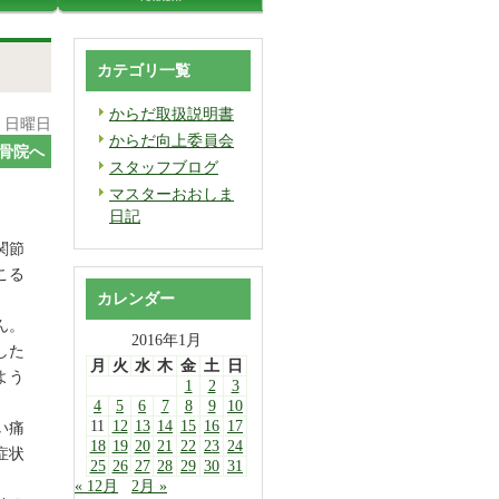
カテゴリ一覧
からだ取扱説明書
日 日曜日
からだ向上委員会
骨院へ
スタッフブログ
マスターおおしま
日記
関節
こる
カレンダー
ん。
2016年1月
した
月
火
水
木
金
土
日
よう
1
2
3
4
5
6
7
8
9
10
11
12
13
14
15
16
17
い痛
18
19
20
21
22
23
24
症状
25
26
27
28
29
30
31
« 12月
2月 »