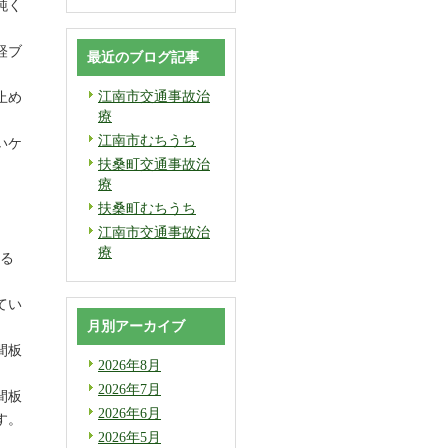
鈍く
経ブ
最近のブログ記事
江南市交通事故治
止め
療
江南市むちうち
いケ
扶桑町交通事故治
療
扶桑町むちうち
江南市交通事故治
療
いる
てい
月別アーカイブ
間板
2026年8月
2026年7月
間板
2026年6月
す。
2026年5月