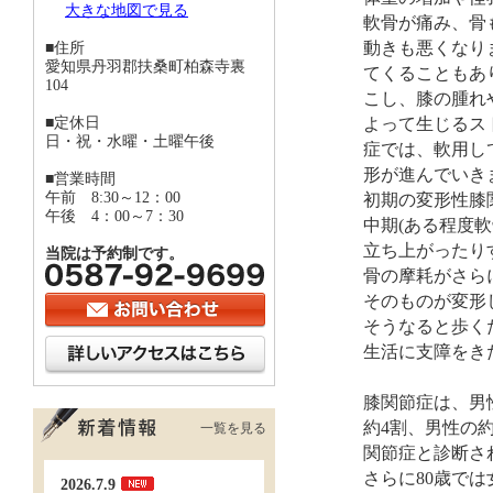
大きな地図で見る
軟骨が痛み、骨
■住所
動きも悪くなり
愛知県丹羽郡扶桑町柏森寺裏
てくることもあ
104
こし、膝の腫れ
■定休日
よって生じるス
日・祝・水曜・土曜午後
症では、軟用し
形が進んでいき
■営業時間
午前 8:30～12：00
初期の変形性膝
午後 4：00～7：30
中期(ある程度
立ち上がったり
当院は予約制です。
骨の摩耗がさら
そのものが変形
そうなると歩く
生活に支障をき
膝関節症は、男
約4割、男性の
一覧を見る
関節症と診断さ
さらに80歳で
2026.7.9