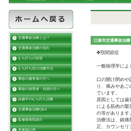
交通事故治療とは？
江南市交通事故
交通事故治療の流れ
✤
むち打ちの症状
一般病理学によ
むち打ち症の治療方法
事故の被害者の方へ
口の開け閉めや
り、痛みやあご
事故の加害者・自損の方へ
ています。
原因としては歯
妊娠中のむち打ち治療
による筋肉の緊
交通事故治療Q&A
の等があります
治療法は、鎮痛
監修接骨院紹介
正、カウンセリ
患者様の声