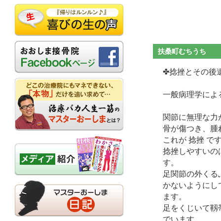
扶桑町むちうち
✤捻挫とそ
一般病理学によ
関節に無理な力
骨が傷つき、腫
これが 捻挫 で
捻挫しやすいの
す。
足関節の外くる
かないようにし
ます。
足をくじいて靱
でいます。