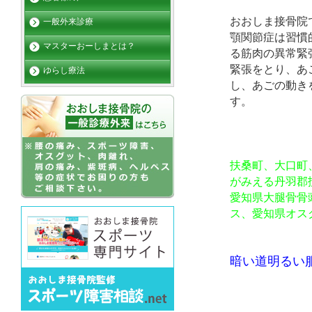
おおしま接骨院
一般外来診療
顎関節症は習慣
マスターおーしまとは？
る筋肉の異常緊
緊張をとり、あ
ゆらし療法
し、あごの動き
す。
扶桑町、大口町
がみえる丹羽郡
愛知県大腿骨骨
ス、愛知県オス
暗い道明るい