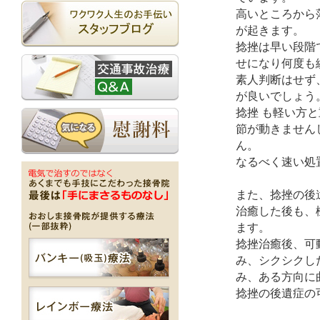
高いところから
が起きます。
捻挫は早い段階
せになり何度も
素人判断はせず
が良いでしょう
捻挫 も軽い方
節が動きません
ん。
なるべく速い処
また、捻挫の後
治癒した後も、
ます。
捻挫治癒後、可
み、シクシクし
み、ある方向に
捻挫の後遺症の