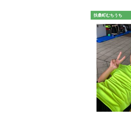
扶桑町むちうち