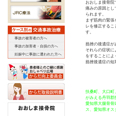
おおしま接骨院
痛みの原因とし
られます。
まず筋肉の緊張
レを修正するこ
す。
事故の被害者の方へ
捻挫の後遺症が
事故の加害者・自損の方へ
それらの症状に
妊娠中に事故に遭われた方へ
をすることによ
捻挫後遺症の短
扶桑町、大口町
がみえる丹羽郡
愛知県大腿骨骨
ス、愛知県オス