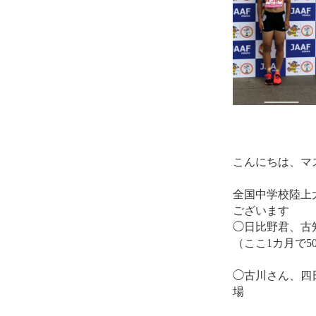
こんにちは、マ
全国中学校陸上
ございます
◯日比野君、古
（ここ1カ月で
◯古川さん、四
場