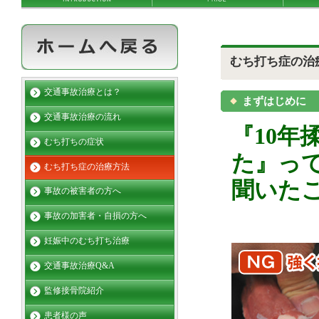
むち打ち症の治
交通事故治療とは？
まずはじめに
交通事故治療の流れ
『10
むち打ちの症状
た』っ
むち打ち症の治療方法
聞いた
事故の被害者の方へ
事故の加害者・自損の方へ
妊娠中のむち打ち治療
交通事故治療Q&A
監修接骨院紹介
患者様の声