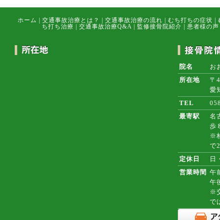
ホーム
|
交通事故治療とは？
|
交通事故治療の流れ
|
むち打ちの症状
|
ち打ち治療
|
交通事故治療Q&A
|
監修接骨院紹介
|
患者様の声
院名
お
所在地
〒4
愛
TEL
05
最寄駅
名
歩
※
で
定休日
日
営業時間
午前
午
※
で