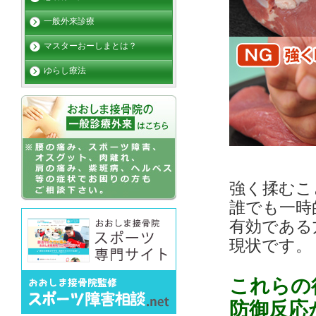
一般外来診療
マスターおーしまとは？
ゆらし療法
強く揉むこ
誰でも一時
有効である
現状です。
これらの
防御反応