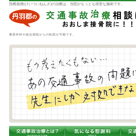
頚椎捻挫(けいついねんざ)の治療は、当院がもっとも得意な施術です。
整形外科や総合病院からの転院が可能です。