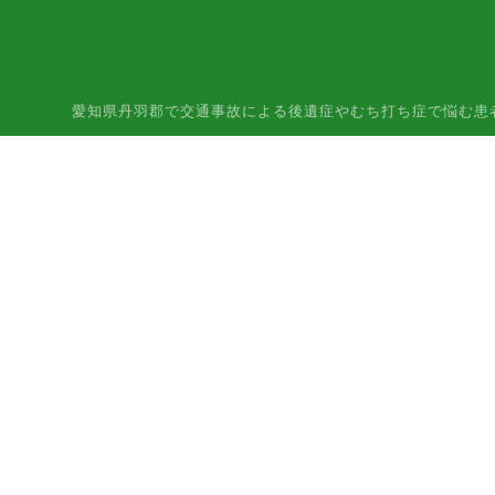
愛知県丹羽郡で交通事故による後遺症やむち打ち症で悩む患者様はご相談下さ