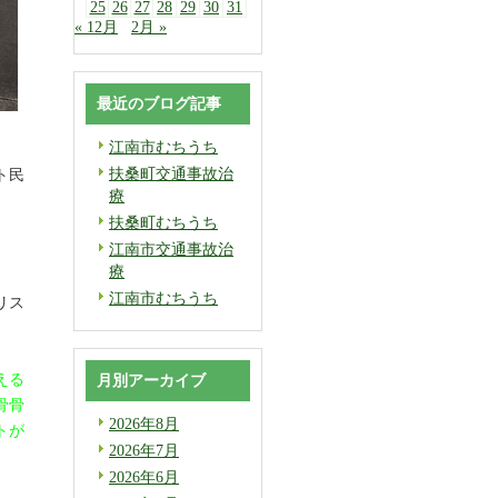
25
26
27
28
29
30
31
« 12月
2月 »
最近のブログ記事
江南市むちうち
扶桑町交通事故治
ト民
療
扶桑町むちうち
江南市交通事故治
療
江南市むちうち
リス
える
月別アーカイブ
骨骨
2026年8月
トが
2026年7月
2026年6月