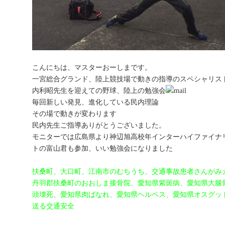
こんにちは、マスターおーしま
です。
一宮総合グランド、陸上競技場で動きの指導のスペシャリス
内利昭先生を迎えての野球、陸上の勉強会
毎回新しい発見、進化している民内理論
その場で動きが変わります
民内先生ご指導ありがとうございました。
モニターでは広島県より神辺旭高校
年インターハイファイナ
トの富山君も参加、いい勉強会になりました
扶桑町、大口町、江南市のむちうち、交通事故患者さんがみ
丹羽郡扶桑町のおおしま接骨院、愛知県紫斑病、愛知県大腿
頭壊死、愛知県肉ばなれ、愛知県ヘルペス、愛知県オスグッ
送る交通安全