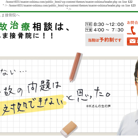
/home/t831/master-oshima.com/public_html/wp-content/themes/master-oshima/header.php on line
122
" />
/home/t831/master-oshima.com/public_html/wp-content/themes/master-oshima/header.php on line
123
" />
しま接骨院へ