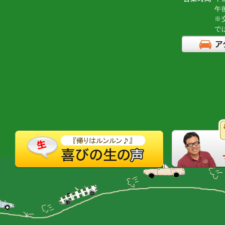
午
※
で