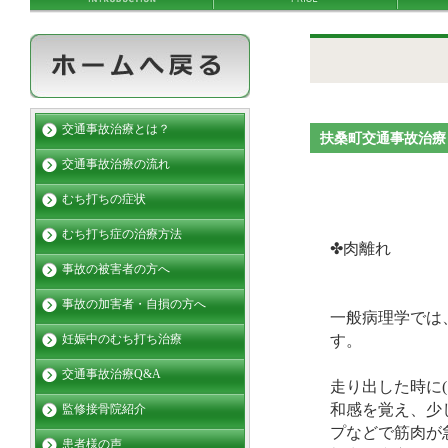
交通事故治療とは？
扶桑町交通事故治療
交通事故治療の流れ
むち打ちの症状
むち打ち症の治療方法
✤肉離れ
事故の被害者の方へ
事故の加害者・自損の方へ
一般病理学では
す。
妊娠中のむち打ち治療
交通事故治療Q&A
走り出した時に
和感を覚え、少
監修接骨院紹介
プなどで筋肉が
患者様の声