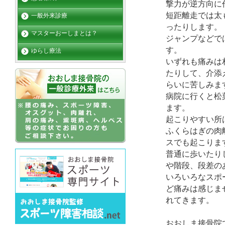
撃力が逆方向に
短距離走では太
一般外来診療
ったりします。
マスターおーしまとは？
ジャンプなどで
す。
ゆらし療法
いずれも痛みは
たりして、介添
らいに苦しみま
病院に行くと松
ます。
起こりやすい所
ふくらはぎの肉
スでも起こりま
普通に歩いたり
や階段、段差の
いろいろなスポ
ど痛みは感じま
れてきます。
おおしま接骨院