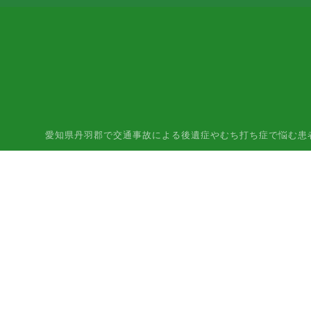
愛知県丹羽郡で交通事故による後遺症やむち打ち症で悩む患者様はご相談下さ