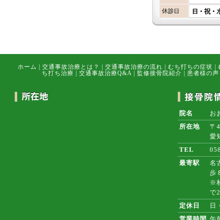
ホーム
|
交通事故治療とは？
|
交通事故治療の流れ
|
むち打ちの症状
|
ち打ち治療
|
交通事故治療Q&A
|
監修接骨院紹介
|
患者様の声
院名
お
所在地
〒4
愛
TEL
05
最寄駅
名
歩
※
で
定休日
日
営業時間
午前