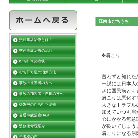
江南市むちうち
交通事故治療とは？
交通事故治療の流れ
✤
むち打ちの症状
むち打ち症の治療方法
言わずと知れた
事故の被害者の方へ
一説には日本人
さに国民病とも
事故の加害者・自損の方へ
肩こりは悪化す
大きなトラブル
妊娠中のむち打ち治療
加えていつも肩
交通事故治療Q&A
心にかかる無意
が良いでしょう
監修接骨院紹介
肩こりになる原
患者様の声