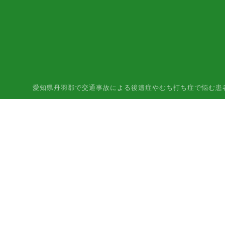
愛知県丹羽郡で交通事故による後遺症やむち打ち症で悩む患者様はご相談下さ