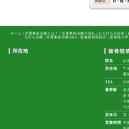
ホーム
|
交通事故治療とは？
|
交通事故治療の流れ
|
むち打ちの症状
|
ち打ち治療
|
交通事故治療Q&A
|
監修接骨院紹介
|
患者様の声
院名
お
所在地
〒4
愛
TEL
05
最寄駅
名
歩
※
で
定休日
日
営業時間
午前
午