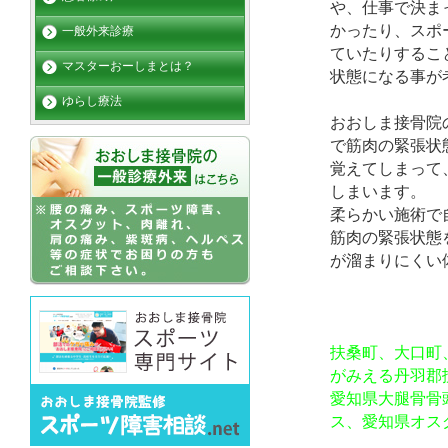
や、仕事で決ま
かったり、スポ
一般外来診療
ていたりするこ
マスターおーしまとは？
状態になる事が
ゆらし療法
おおしま接骨院
で筋肉の緊張状
覚えてしまって
しまいます。
柔らかい施術で
筋肉の緊張状態
が溜まりにくい
扶桑町、大口町
がみえる丹羽郡
愛知県大腿骨骨
ス、愛知県オス