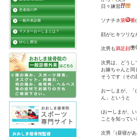
日々練習
患者様の声
ソナチネ
第
番
一般外来診療
マスターおーしまとは？
顔がヒキツリな
ゆらし療法
次男も
満足顔
次男は、どうし
お嫁ちゃんと同
そうです（その
おーしまが、「
ん」というと
(おーしまが、
ことを知ってい
次男「(昼寝があ