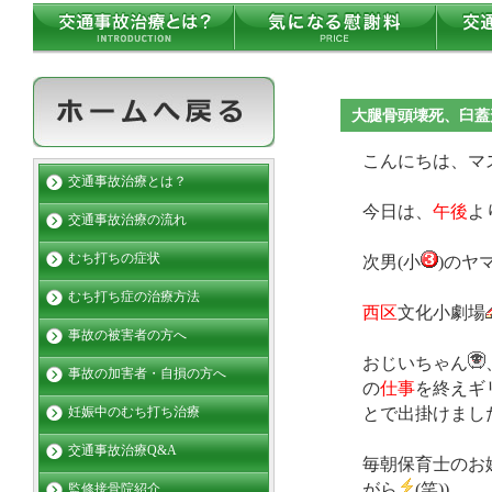
大腿骨頭壊死、臼蓋
こんにちは、マ
交通事故治療とは？
今日は、
午後
よ
交通事故治療の流れ
むち打ちの症状
次男(小
)のヤ
むち打ち症の治療方法
西区
文化小劇場
事故の被害者の方へ
おじいちゃん
事故の加害者・自損の方へ
の
仕事
を終えギ
とで出掛けまし
妊娠中のむち打ち治療
交通事故治療Q&A
毎朝保育士のお
がら
(笑))
監修接骨院紹介