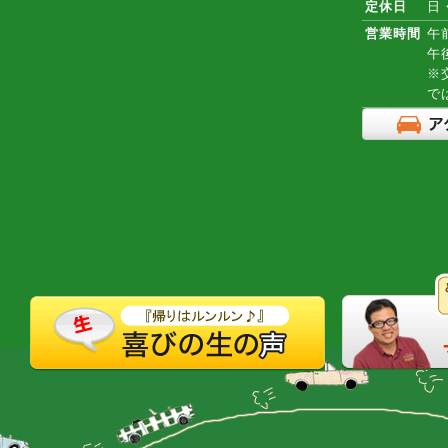
定休日
日
営業時間
午前
午
※
で