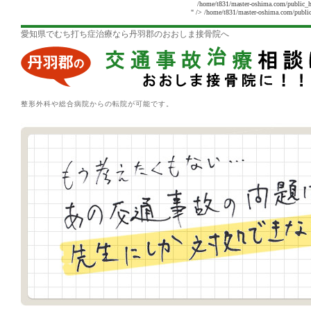
/home/t831/master-oshima.com/public_h
" />
/home/t831/master-oshima.com/public
愛知県でむち打ち症治療なら丹羽郡のおおしま接骨院へ
整形外科や総合病院からの転院が可能です。