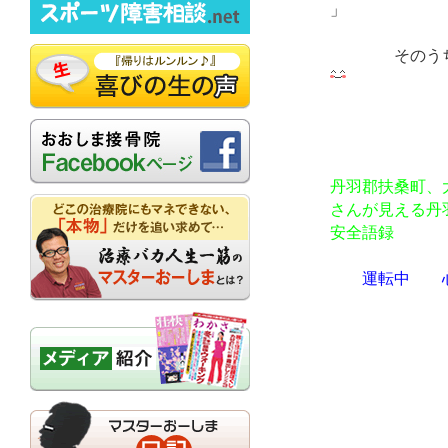
」
そのう
次男
丹羽郡扶桑町、
さんが見える丹
安全語録
運転中 心