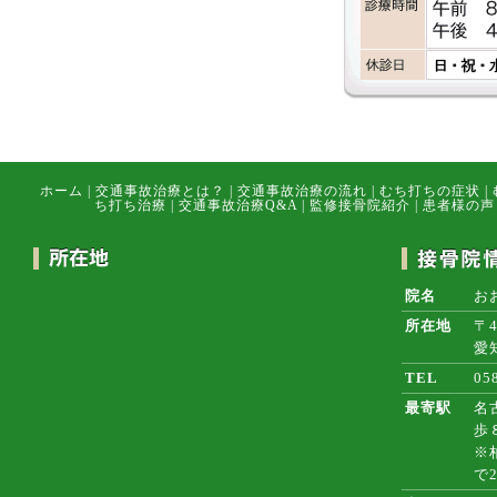
ホーム
|
交通事故治療とは？
|
交通事故治療の流れ
|
むち打ちの症状
|
ち打ち治療
|
交通事故治療Q&A
|
監修接骨院紹介
|
患者様の声
院名
お
所在地
〒4
愛
TEL
05
最寄駅
名
歩
※
で