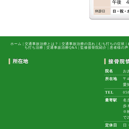
ホーム
|
交通事故治療とは？
|
交通事故治療の流れ
|
むち打ちの症状
|
ち打ち治療
|
交通事故治療Q&A
|
監修接骨院紹介
|
患者様の声
院名
お
所在地
〒4
愛
TEL
05
最寄駅
名
歩
※
で
定休日
日