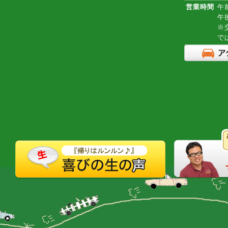
営業時間
午前
午
※
で