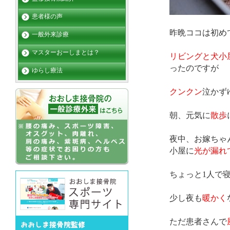
患者様の声
昨晩ココは初め
一般外来診療
マスターおーしまとは？
リビングと犬小
ったのですが
ゆらし療法
クンクン
泣かず
朝、元気に
散歩
夜中、お嫁ちゃ
小屋に
光が漏れ
ちょっと1人で
少し夜も
暖かく
ただ患者さんで