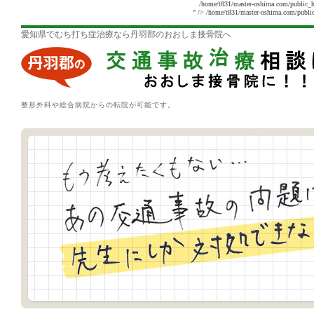
/home/t831/master-oshima.com/public_h
" />
/home/t831/master-oshima.com/public
愛知県でむち打ち症治療なら丹羽郡のおおしま接骨院へ
整形外科や総合病院からの転院が可能です。