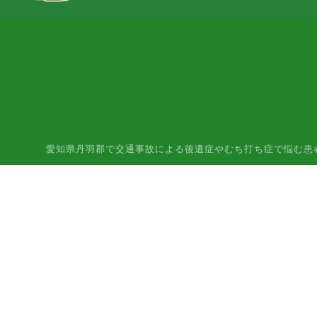
愛知県丹羽郡で交通事故による後遺症やむち打ち症で悩む患者様はご相談下さ