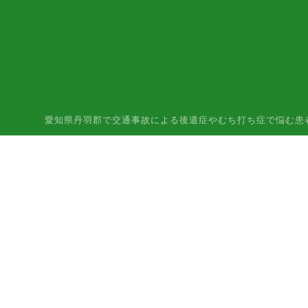
愛知県丹羽郡で交通事故による後遺症やむち打ち症で悩む患者様はご相談下さ