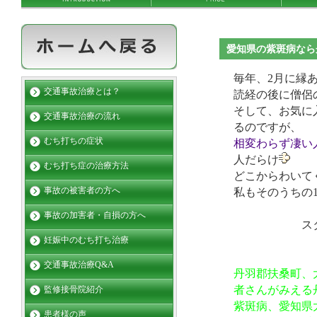
愛知県の紫斑病なら
毎年、2月に縁
交通事故治療とは？
読経の後に僧侶
そして、お気に
交通事故治療の流れ
るのですが、
むち打ちの症状
相変わらず凄い
人だらけ
むち打ち症の治療方法
どこからわいて
事故の被害者の方へ
私もそのうちの
事故の加害者・自損の方へ
スタッフ
妊娠中のむち打ち治療
交通事故治療Q&A
丹羽郡扶桑町、
者さんがみえる
監修接骨院紹介
紫斑病、愛知県
患者様の声