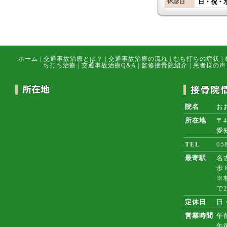
ホーム
|
交通事故治療とは？
|
交通事故治療の流れ
|
むち打ちの症状
|
ち打ち治療
|
交通事故治療Q&A
|
監修接骨院紹介
|
患者様の声
院名
お
所在地
〒4
愛
TEL
05
最寄駅
名
歩
※
で
定休日
日
営業時間
午前
午