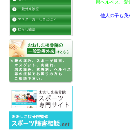
県ヘルペス、愛
一般外来診療
他人の子も我
マスターおーしまとは？
ゆらし療法