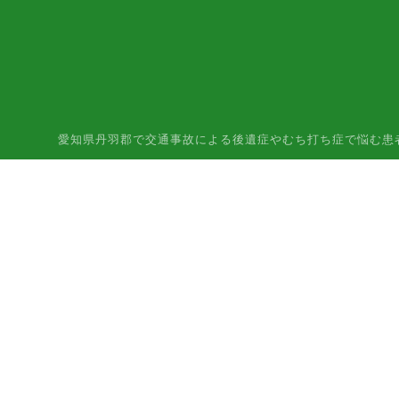
愛知県丹羽郡で交通事故による後遺症やむち打ち症で悩む患者様はご相談下さ