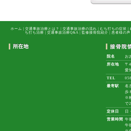
ホーム
|
交通事故治療とは？
|
交通事故治療の流れ
|
むち打ちの症状
|
ち打ち治療
|
交通事故治療Q&A
|
監修接骨院紹介
|
患者様の声
院名
お
所在地
〒4
愛
TEL
05
最寄駅
名
歩
※
で
定休日
日
営業時間
午前
午
※