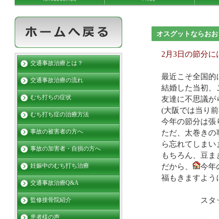
オスグットならおお
2月3日の節分
交通事故治療とは？
最近こそ全国的
交通事故治療の流れ
結婚した当初、
むち打ちの症状
友達に不思議が
(大阪では当り
むち打ち症の治療方法
今年の節分は張
事故の被害者の方へ
ただ、太巻きの
ら忘れてしまい
事故の加害者・自損の方へ
もちろん、豆ま
だから、
今年
妊娠中のむち打ち治療
福もきますよう
交通事故治療Q&A
スタッフ
監修接骨院紹介
患者様の声