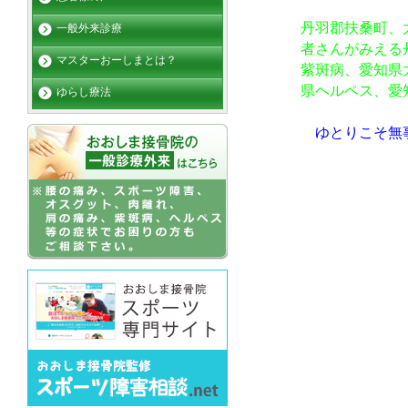
丹羽郡扶桑町、
一般外来診療
者さんがみえる
マスターおーしまとは？
紫斑病、愛知県
県ヘルペス、愛
ゆらし療法
ゆとりこそ無