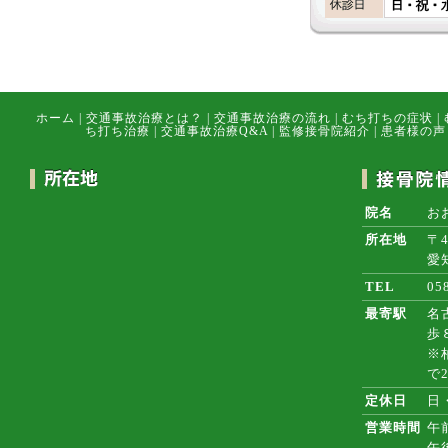
ホーム
|
交通事故治療とは？
|
交通事故治療の流れ
|
むち打ちの症状
|
ち打ち治療
|
交通事故治療Q&A
|
監修接骨院紹介
|
患者様の声
院名
お
所在地
〒4
愛
TEL
05
最寄駅
名
歩
※
で
定休日
日
営業時間
午前
午