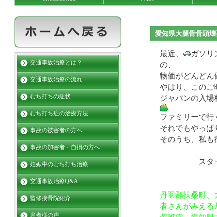
愛知県大腿骨骨頭壊
最近、
ガソリ
交通事故治療とは？
の、
物価がどんどん
交通事故治療の流れ
やはり、このご
むち打ちの症状
ジャパンの入場
むち打ち症の治療方法
ファミリーで行
それでもやっぱ
事故の被害者の方へ
そのうち、私も
事故の加害者・自損の方へ
スタッフ
妊娠中のむち打ち治療
交通事故治療Q&A
丹羽郡扶桑町、
監修接骨院紹介
者さんがみえる
患者様の声