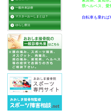
紫斑病、愛知県
県ヘルペス、愛
一般外来診療
マスターおーしまとは？
自転車も乗れば
ゆらし療法