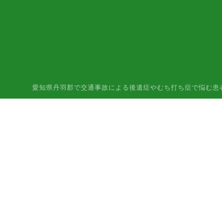
愛知県丹羽郡で交通事故による後遺症やむち打ち症で悩む患者様はご相談下さ