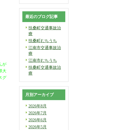
最近のブログ記事
扶桑町交通事故治
療
扶桑町むちうち
江南市交通事故治
療
江南市むちうち
んが
扶桑町交通事故治
県大
療
スグ
月別アーカイブ
2026年8月
2026年7月
2026年6月
2026年5月