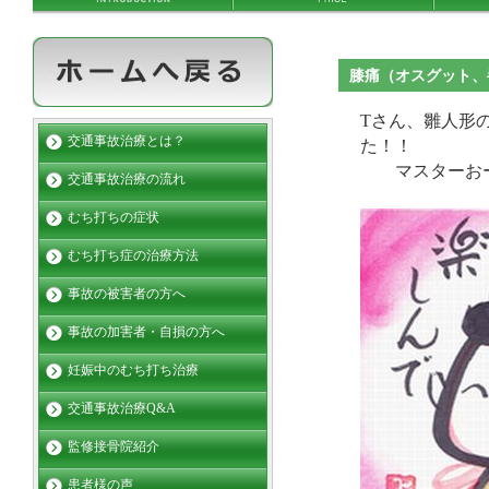
膝痛（オスグット、
Tさん、雛人形
交通事故治療とは？
た！！
マスターおー
交通事故治療の流れ
むち打ちの症状
むち打ち症の治療方法
事故の被害者の方へ
事故の加害者・自損の方へ
妊娠中のむち打ち治療
交通事故治療Q&A
監修接骨院紹介
患者様の声