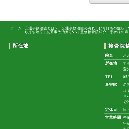
ホーム
|
交通事故治療とは？
|
交通事故治療の流れ
|
むち打ちの症状
|
ち打ち治療
|
交通事故治療Q&A
|
監修接骨院紹介
|
患者様の声
院名
お
所在地
〒4
愛
TEL
05
最寄駅
名
歩
※
で
定休日
日
営業時間
午前
午
※