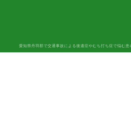
愛知県丹羽郡で交通事故による後遺症やむち打ち症で悩む患者様はご相談下さ