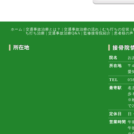
ホーム
|
交通事故治療とは？
|
交通事故治療の流れ
|
むち打ちの症状
|
ち打ち治療
|
交通事故治療Q&A
|
監修接骨院紹介
|
患者様の声
院名
お
所在地
〒4
愛
TEL
05
最寄駅
名
歩
※
で
定休日
日
営業時間
午前
午
※