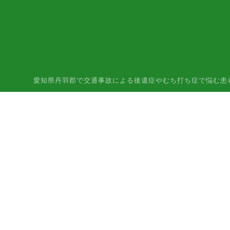
愛知県丹羽郡で交通事故による後遺症やむち打ち症で悩む患者様はご相談下さ