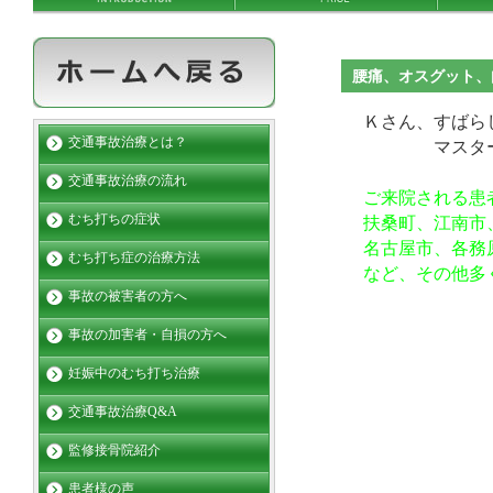
腰痛、オスグット、
Ｋさん、すばら
交通事故治療とは？
マスターお
交通事故治療の流れ
ご来院される患
むち打ちの症状
扶桑町、江南市
名古屋市、各務
むち打ち症の治療方法
など、その他多
事故の被害者の方へ
事故の加害者・自損の方へ
妊娠中のむち打ち治療
交通事故治療Q&A
監修接骨院紹介
患者様の声