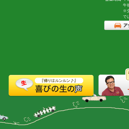
午
※
で