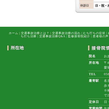
ホーム
|
交通事故治療とは？
|
交通事故治療の流れ
|
むち打ちの症状
|
ち打ち治療
|
交通事故治療Q&A
|
監修接骨院紹介
|
患者様の声
院名
お
所在地
〒4
愛
TEL
05
最寄駅
名
歩
※
で
定休日
日
営業時間
午前