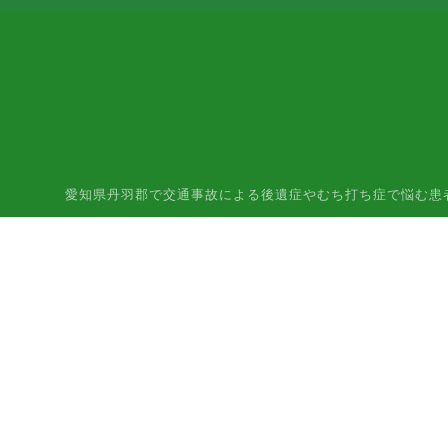
愛知県丹羽郡で交通事故による後遺症やむち打ち症で悩む患者様はご相談下さ