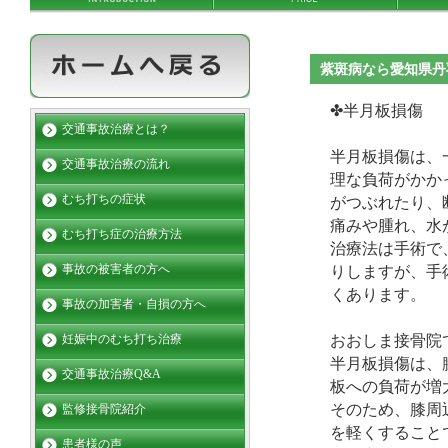
紫斑病なら愛知県丹
✤半月板損傷
交通事故治療とは？
半月板損傷は、
交通事故治療の流れ
理な負荷がかか
むち打ちの症状
がつぶれたり、
痛みや腫れ、水
むち打ち症の治療方法
治療法は手術で
事故の被害者の方へ
りしますが、手
くあります。
事故の加害者・自損の方へ
おおしま接骨院
妊娠中のむち打ち治療
半月板損傷は、
交通事故治療Q&A
板への負荷が増
そのため、膝周
監修接骨院紹介
を軽くすること
患者様の声