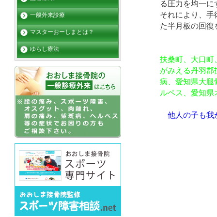
る圧力を均一に
それにより、手
一般外来診療
た半月板の回復
マスターおーしまとは？
ゆらし療法
扶桑町、大口町
がみえる丹羽郡
病、愛知県大腿
ルペス、愛知県
他人の子も我