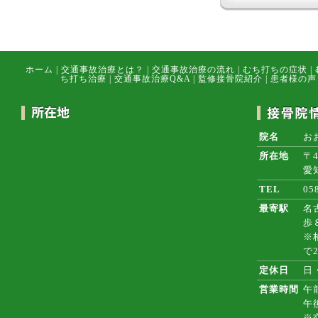
ホーム
|
交通事故治療とは？
|
交通事故治療の流れ
|
むち打ちの症状
|
ち打ち治療
|
交通事故治療Q&A
|
監修接骨院紹介
|
患者様の声
院名
お
所在地
〒4
愛
TEL
05
最寄駅
名
歩
※
で
定休日
日
営業時間
午前
午
※