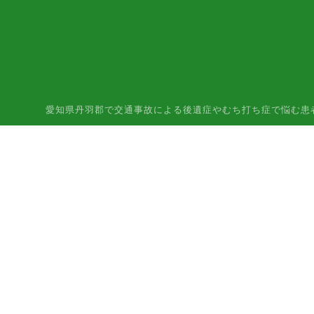
愛知県丹羽郡で交通事故による後遺症やむち打ち症で悩む患者様はご相談下さ