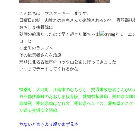
こんにちは、マスターおーしま
です。
日曜日の朝、肉離れの急患さんが来院されるので、丹羽郡扶
おおしま接骨院に
朝
時の約束だったので早く起きた姫ちゃま
とモーニ
コーヒー
扶桑町のランプへ
その後患者さんを治療
帰りに北名古屋市のコッツ山公園に行ってきました
いつまでデートしてくれるかな
扶桑町、大口町、江南市のむちうち、交通事故患者さんがみ
丹羽郡扶桑町のおおしま接骨院、愛知県紫斑病、愛知県大腿
頭壊死、愛知県肉ばなれ大
、愛知県ヘルペス、愛知県オスグ
が送る交通安全語録
危ないと言うより親がまず見本