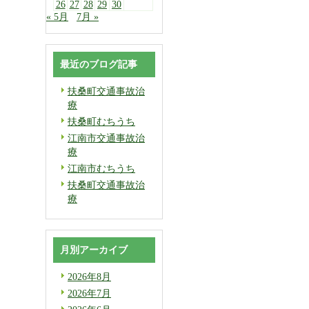
26
27
28
29
30
« 5月
7月 »
最近のブログ記事
扶桑町交通事故治
療
扶桑町むちうち
江南市交通事故治
療
江南市むちうち
扶桑町交通事故治
療
月別アーカイブ
2026年8月
2026年7月