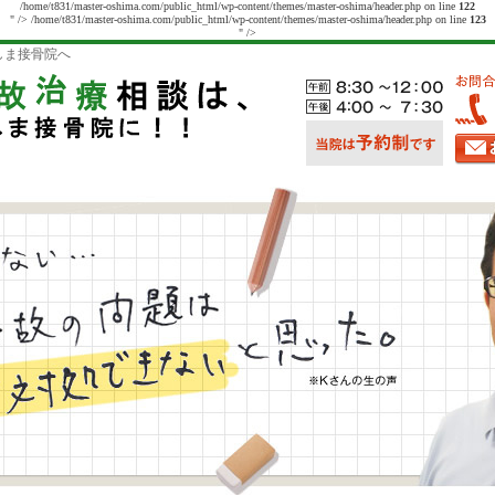
/home/t831/master-oshima.com/public_html/wp-content/themes/master-oshima/header.php on line
122
" />
/home/t831/master-oshima.com/public_html/wp-content/themes/master-oshima/header.php on line
123
" />
しま接骨院へ