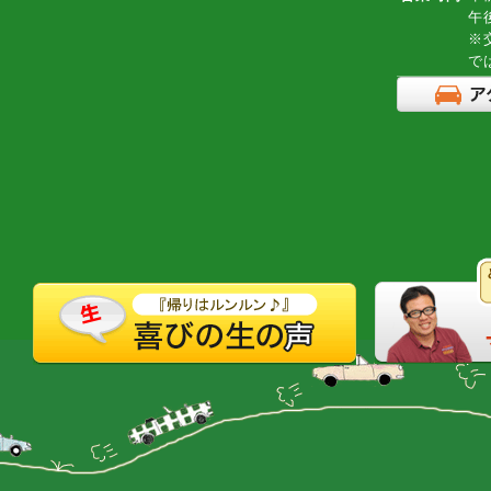
午
※
で