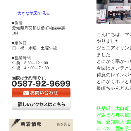
大きな地図で見る
■住所
愛知県丹羽郡扶桑町柏森寺裏
104
こんにちは、マ
やりました
■定休日
ジュニアオリン
日・祝・水曜・土曜午後
ました
■営業時間
とにかく寒かっ
午前 8:30～12：00
今回はメンテと
午後 4：00～7：30
得意のレインボ
当院は予約制です。
とにかくホッと
長崎ちゃん
どん
扶桑町、大口町
がみえる丹羽郡
病、愛知県大腿
一覧を見る
ルペス、愛知県