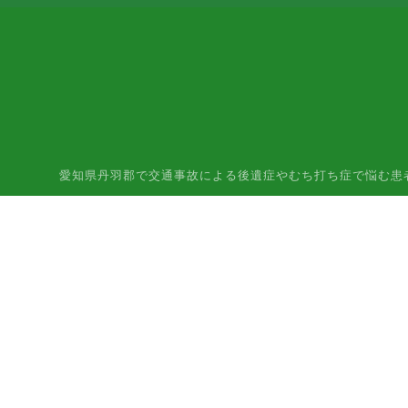
愛知県丹羽郡で交通事故による後遺症やむち打ち症で悩む患者様はご相談下さ