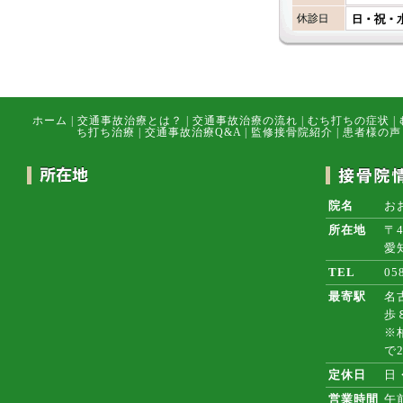
ホーム
|
交通事故治療とは？
|
交通事故治療の流れ
|
むち打ちの症状
|
ち打ち治療
|
交通事故治療Q&A
|
監修接骨院紹介
|
患者様の声
院名
お
所在地
〒4
愛
TEL
05
最寄駅
名
歩
※
で
定休日
日
営業時間
午前