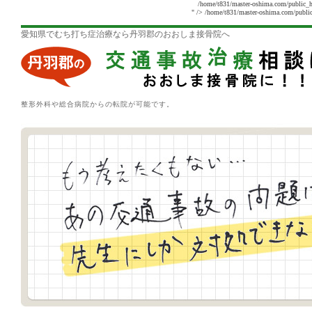
/home/t831/master-oshima.com/public_h
" />
/home/t831/master-oshima.com/public
愛知県でむち打ち症治療なら丹羽郡のおおしま接骨院へ
整形外科や総合病院からの転院が可能です。