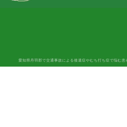
愛知県丹羽郡で交通事故による後遺症やむち打ち症で悩む患者様はご相談下さ