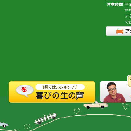
営業時間
午前
午
※
で