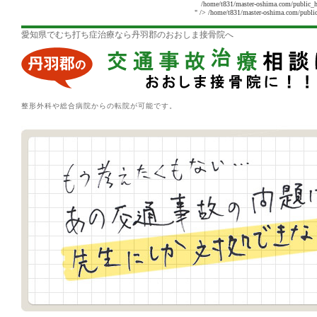
/home/t831/master-oshima.com/public_h
" />
/home/t831/master-oshima.com/public
愛知県でむち打ち症治療なら丹羽郡のおおしま接骨院へ
整形外科や総合病院からの転院が可能です。