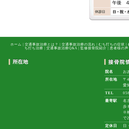
ホーム
|
交通事故治療とは？
|
交通事故治療の流れ
|
むち打ちの症状
|
ち打ち治療
|
交通事故治療Q&A
|
監修接骨院紹介
|
患者様の声
院名
お
所在地
〒4
愛
TEL
05
最寄駅
名
歩
※
で
定休日
日