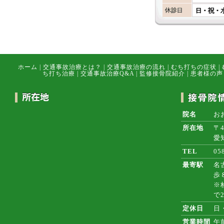
ホーム
|
交通事故治療とは？
|
交通事故治療の流れ
|
むち打ちの症状
|
ち打ち治療
|
交通事故治療Q&A
|
監修接骨院紹介
|
患者様の声
院名
お
所在地
〒4
愛
TEL
05
最寄駅
名
歩
※
で
定休日
日
営業時間
午前