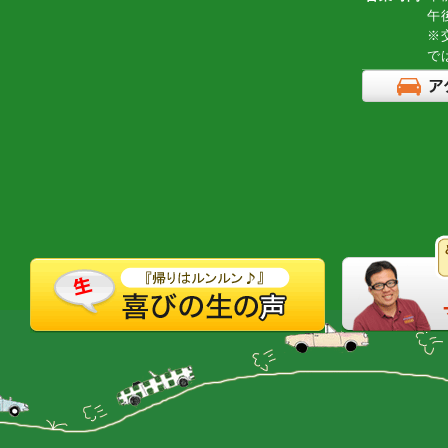
午
※
で