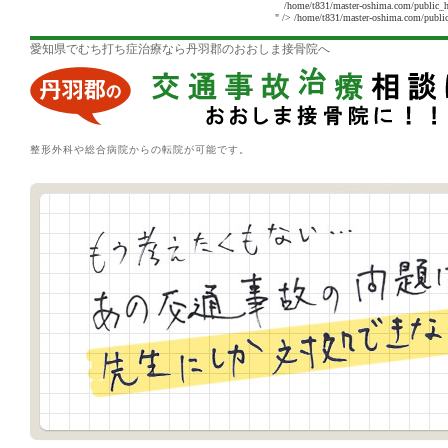
/home/t831/master-oshima.com/public_h
" />
/home/t831/master-oshima.com/public
愛知県でむち打ち症治療なら丹羽郡のおおしま接骨院へ
整形外科や総合病院からの転院が可能です。