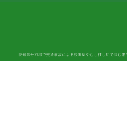
愛知県丹羽郡で交通事故による後遺症やむち打ち症で悩む患者様はご相談下さ