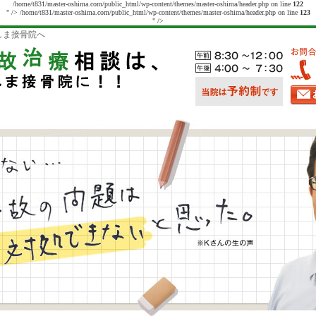
/home/t831/master-oshima.com/public_html/wp-content/themes/master-oshima/header.php on line
122
" />
/home/t831/master-oshima.com/public_html/wp-content/themes/master-oshima/header.php on line
123
" />
しま接骨院へ