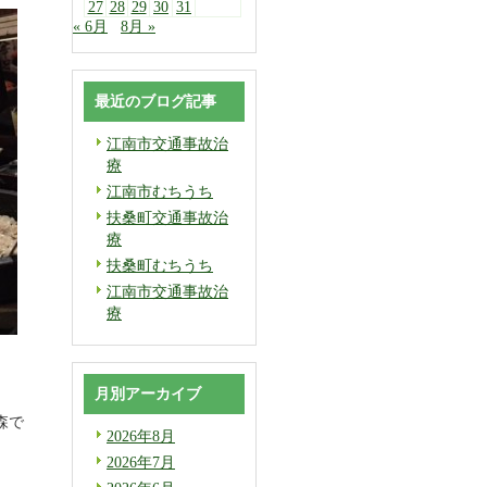
27
28
29
30
31
« 6月
8月 »
最近のブログ記事
江南市交通事故治
療
江南市むちうち
扶桑町交通事故治
療
扶桑町むちうち
江南市交通事故治
療
月別アーカイブ
森で
2026年8月
2026年7月