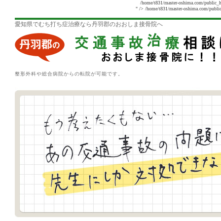
/home/t831/master-oshima.com/public_h
" />
/home/t831/master-oshima.com/public
愛知県でむち打ち症治療なら丹羽郡のおおしま接骨院へ
整形外科や総合病院からの転院が可能です。