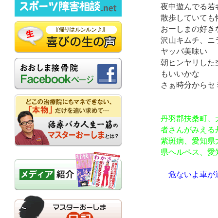
夜中遊んでる若
散歩していても
おーしまの好き
沢山キムチ、ニ
ヤッパ美味い
朝ヒンヤリした
もいいかな
さぁ
時
分からセ
丹羽郡扶桑町、
者さんがみえる
紫斑病、愛知県
県ヘルペス、愛
危ないよ車が