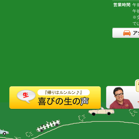
営業時間
午前
午
※
で