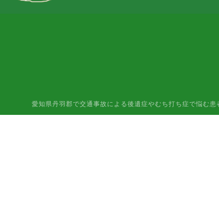
愛知県丹羽郡で交通事故による後遺症やむち打ち症で悩む患者様はご相談下さ