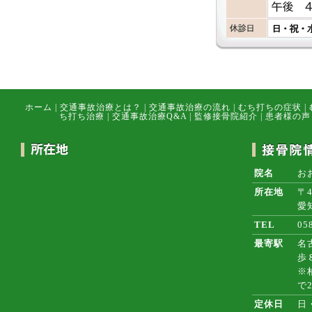
ホーム
|
交通事故治療とは？
|
交通事故治療の流れ
|
むち打ちの症状
|
ち打ち治療
|
交通事故治療Q&A
|
監修接骨院紹介
|
患者様の声
院名
お
所在地
〒4
愛
TEL
05
最寄駅
名
歩
※
で
定休日
日