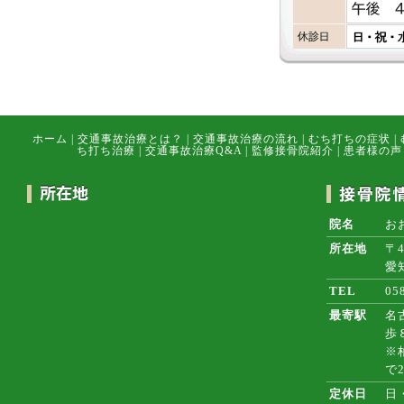
ホーム
|
交通事故治療とは？
|
交通事故治療の流れ
|
むち打ちの症状
|
ち打ち治療
|
交通事故治療Q&A
|
監修接骨院紹介
|
患者様の声
院名
お
所在地
〒4
愛
TEL
05
最寄駅
名
歩
※
で
定休日
日