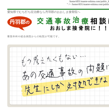
/home/t831/master-oshima.com/public_h
" />
/home/t831/master-oshima.com/public
愛知県でむち打ち症治療なら丹羽郡のおおしま接骨院へ
整形外科や総合病院からの転院が可能です。