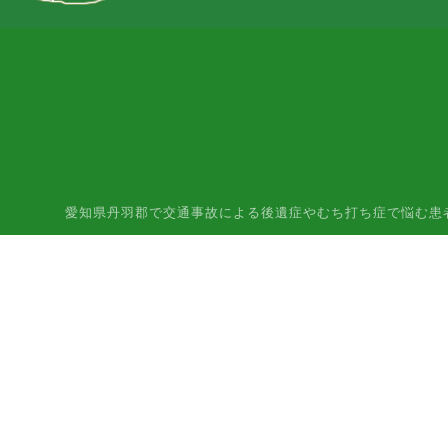
愛知県丹羽郡で交通事故による後遺症やむち打ち症で悩む患者様はご相談下さ