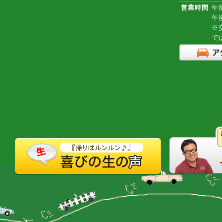
営業時間
午前
午
※
で