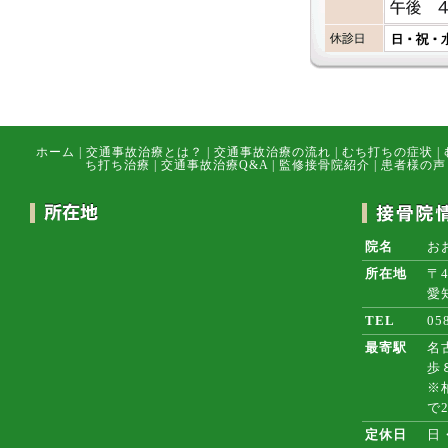
ホーム
|
交通事故治療とは？
|
交通事故治療の流れ
|
むち打ちの症状
|
ち打ち治療
|
交通事故治療Q&A
|
監修接骨院紹介
|
患者様の声
院名
お
所在地
〒4
愛
TEL
05
最寄駅
名
歩
※
で
定休日
日