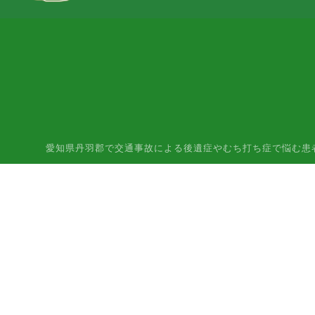
愛知県丹羽郡で交通事故による後遺症やむち打ち症で悩む患者様はご相談下さ