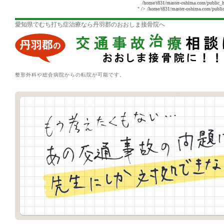
/home/t831/master-oshima.com/public_h
" />
/home/t831/master-oshima.com/public
愛知県でむち打ち症治療なら丹羽郡のおおしま接骨院へ
整形外科や総合病院からの転院が可能です。