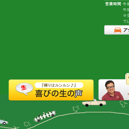
営業時間
午前
午
※
で