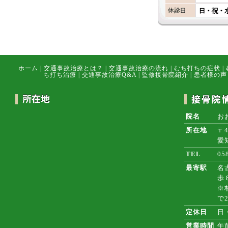
ホーム
|
交通事故治療とは？
|
交通事故治療の流れ
|
むち打ちの症状
|
ち打ち治療
|
交通事故治療Q&A
|
監修接骨院紹介
|
患者様の声
院名
お
所在地
〒4
愛
TEL
05
最寄駅
名
歩
※
で
定休日
日
営業時間
午前