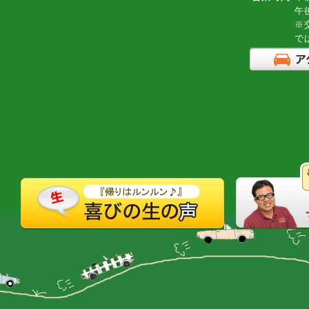
午
※
で