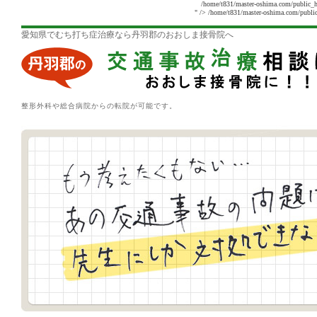
/home/t831/master-oshima.com/public_h
" />
/home/t831/master-oshima.com/public
愛知県でむち打ち症治療なら丹羽郡のおおしま接骨院へ
整形外科や総合病院からの転院が可能です。