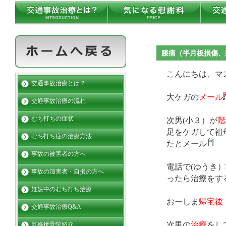
膝痛（半月板損傷、
こんにちは、マ
交通事故治療とは？
大ケガの
メール
交通事故治療の流れ
むち打ちの症状
次男(小３）が
階
足をケガして祖
むち打ち症の治療方法
たとメール
事故の被害者の方へ
電話で(ゆうき
事故の加害者・自損の方へ
ったら治療をす
妊娠中のむち打ち治療
おーしま
帰宅後
交通事故治療Q&A
次男の
治療
をし
監修接骨院紹介