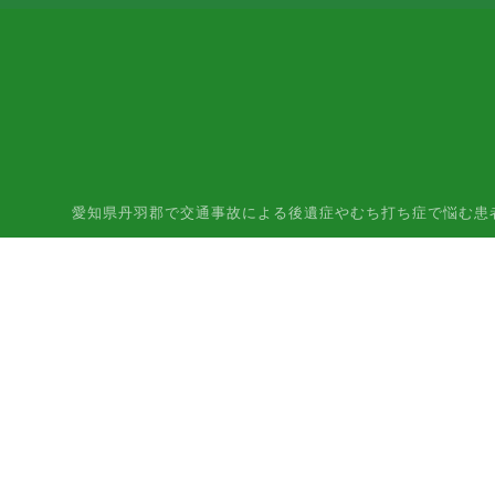
愛知県丹羽郡で交通事故による後遺症やむち打ち症で悩む患者様はご相談下さ