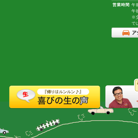
営業時間
午前
午
※
で