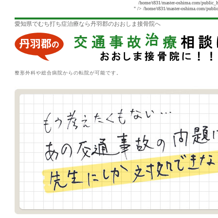
/home/t831/master-oshima.com/public_h
" />
/home/t831/master-oshima.com/public
愛知県でむち打ち症治療なら丹羽郡のおおしま接骨院へ
整形外科や総合病院からの転院が可能です。