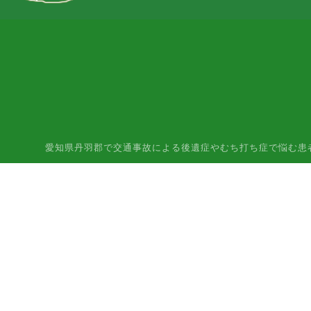
愛知県丹羽郡で交通事故による後遺症やむち打ち症で悩む患者様はご相談下さ