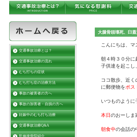
大腿骨頭壊死、臼蓋
こんにちは、マ
交通事故治療とは？
朝４時３０分に
交通事故治療の流れ
子供達を起こし
むち打ちの症状
ココ散歩、近く
むち打ち症の治療方法
に郵便物を
ポス
事故の被害者の方へ
いつものように
事故の加害者・自損の方へ
本日
のおーしま
妊娠中のむち打ち治療
交通事故治療Q&A
朝食中
の会話の
監修接骨院紹介