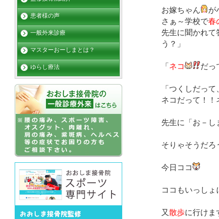
お嫁ちゃん
が
患者様の声
さぁ～学校で
春
先生に聞かれて
一般外来診療
う？」
マスターおーしまとは？
「
ネコ
だっ
ゆらし療法
「つくしだって
ネコだって！！
先生に「お－し
そりゃそうだろ
今日ココ
ココもいっしょ
又
散歩
に行けま