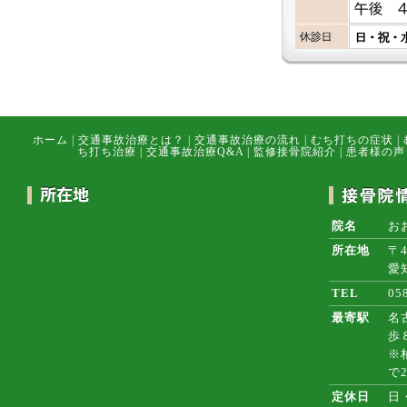
ホーム
|
交通事故治療とは？
|
交通事故治療の流れ
|
むち打ちの症状
|
ち打ち治療
|
交通事故治療Q&A
|
監修接骨院紹介
|
患者様の声
院名
お
所在地
〒4
愛
TEL
05
最寄駅
名
歩
※
で
定休日
日