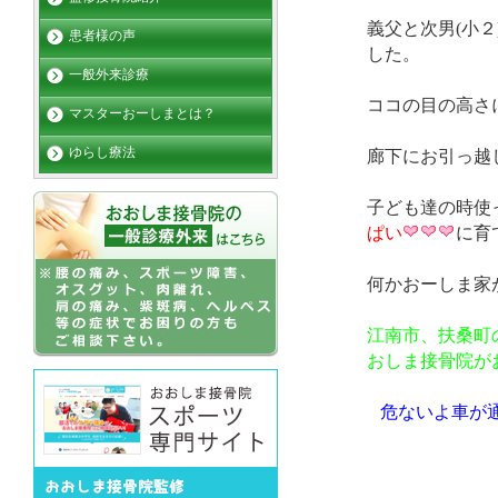
義父と次男(小２
患者様の声
した。
一般外来診療
ココの目の高さ
マスターおーしまとは？
ゆらし療法
廊下にお引っ越
子ども達の時使
ぱい
に育
何かおーしま家
江南市、扶桑町
おしま接骨院が
危ないよ車が