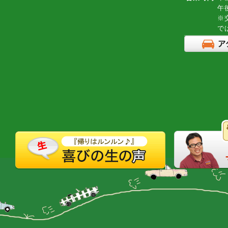
午
※
で