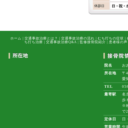
ホーム
|
交通事故治療とは？
|
交通事故治療の流れ
|
むち打ちの症状
|
ち打ち治療
|
交通事故治療Q&A
|
監修接骨院紹介
|
患者様の声
院名
お
所在地
〒4
愛
TEL
05
最寄駅
名
歩
※
で
定休日
日
営業時間
午前