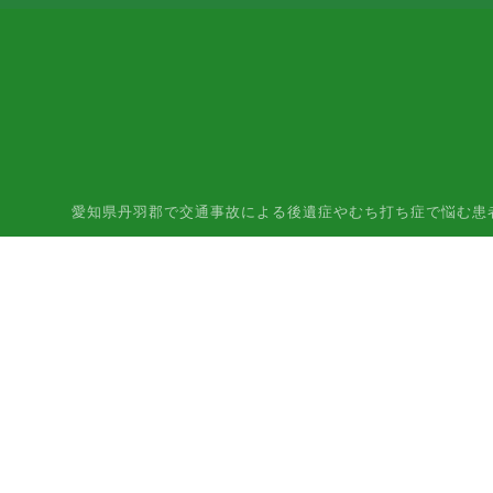
愛知県丹羽郡で交通事故による後遺症やむち打ち症で悩む患者様はご相談下さ