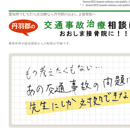
/home/t831/master-oshima.com/public_h
" />
/home/t831/master-oshima.com/public
愛知県でむち打ち症治療なら丹羽郡のおおしま接骨院へ
整形外科や総合病院からの転院が可能です。