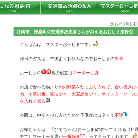
2012年3月15
江南市、扶桑町の交通事故患者さんがみえるおおしま接骨院
こんばんは、マスターおーしまです。
昨日の夕食は、午後よりお休みなのでおーしまの
当番
おーしまの
番の献立は
マーボー豆腐
お店で食べる物より
旬の野菜をたっぷり入れて、合い挽きひ
肉、中華の素、醤油少々、大麦黒酢少々、オイスターソース
を入れて煮る
今回は、中辛も少し入れたので子供達には辛くて
不評
お嫁ちゃんは、「ひでちゃん(おーしま)の作ってくれる（料
中で）マーボー豆腐が
一番好き
」って言ってくれます。