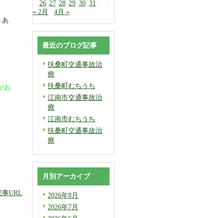
26
27
28
29
30
31
« 2月
4月 »
きあ
最近のブログ記事
扶桑町交通事故治
療
扶桑町むちうち
がお
江南市交通事故治
療
江南市むちうち
扶桑町交通事故治
療
月別アーカイブ
記事URL
2026年8月
2026年7月