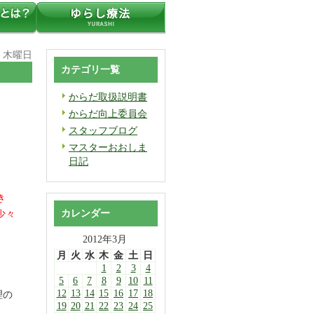
日 木曜日
カテゴリ一覧
からだ取扱説明書
からだ向上委員会
スタッフブログ
マスターおおしま
日記
き
カレンダー
少々
2012年3月
月
火
水
木
金
土
日
1
2
3
4
5
6
7
8
9
10
11
12
13
14
15
16
17
18
理の
19
20
21
22
23
24
25