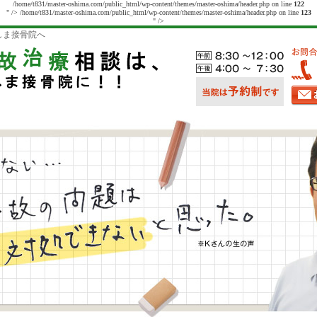
/home/t831/master-oshima.com/public_html/wp-content/themes/master-oshima/header.php on line
122
" />
/home/t831/master-oshima.com/public_html/wp-content/themes/master-oshima/header.php on line
123
" />
しま接骨院へ